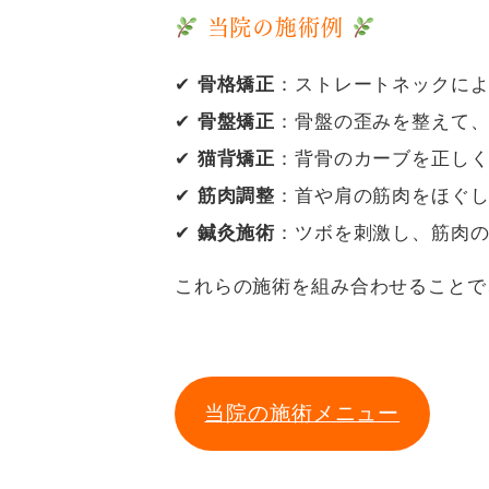
当院の施術例
✔
骨格矯正
：ストレートネックに
✔
骨盤矯正
：骨盤の歪みを整えて
✔
猫背矯正
：背骨のカーブを正し
✔
筋肉調整
：首や肩の筋肉をほぐ
✔
鍼灸施術
：ツボを刺激し、筋肉
これらの施術を組み合わせることで
当院の施術メニュー