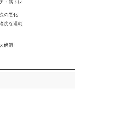
チ・筋トレ
流の悪化
適度な運動
ス解消